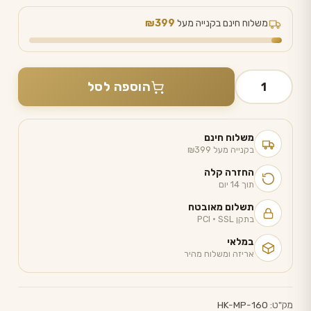
משלוח חינם בקנייה מעל
₪399
כמות
של
הוספה לסל
מגן
מזרן
זוגי
שקט
משלוח חינם
דו-שכבתי
בקנייה מעל ₪399
160/200
החזרה קלה
תוך 14 יום
תשלום מאובטח
בתקן PCI · SSL
במלאי
אריזה ומשלוח מהיר
מק"ט:
HK-MP-160