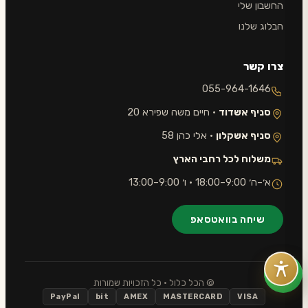
החשבון שלי
הבלוג שלנו
צרו קשר
055-964-1646
סניף אשדוד
· חיים משה שפירא 20
סניף אשקלון
· אלי כהן 58
משלוח לכל רחבי הארץ
א׳–ה׳ 9:00–18:00 · ו׳ 9:00–13:00
שיחה בוואטסאפ
© הכל כלול · כל הזכויות שמורות
PayPal
bit
AMEX
MASTERCARD
VISA