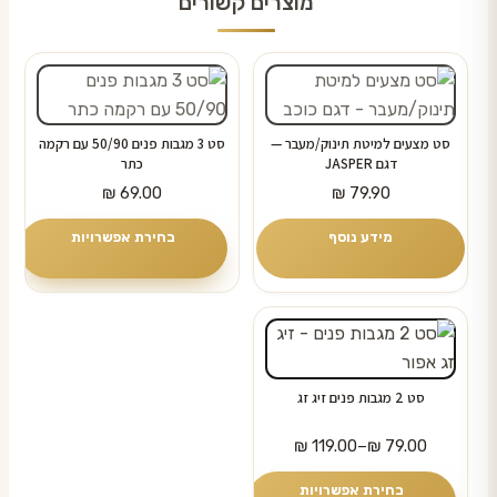
מוצרים קשורים
למוצר
זה
יש
סט מצעים למיטת תינוק/מעבר —
סט 3 מגבות פנים 50/90 עם רקמה
מספר
דגם JASPER
כתר
סוגים.
₪
69.00
₪
79.90
ניתן
מידע נוסף
בחירת אפשרויות
לבחור
את
האפשרויות
למוצר
בעמוד
זה
המוצר
יש
סט 2 מגבות פנים זיג זג
מספר
טווח
סוגים.
₪
119.00
–
₪
79.00
מחירים:
ניתן
בחירת אפשרויות