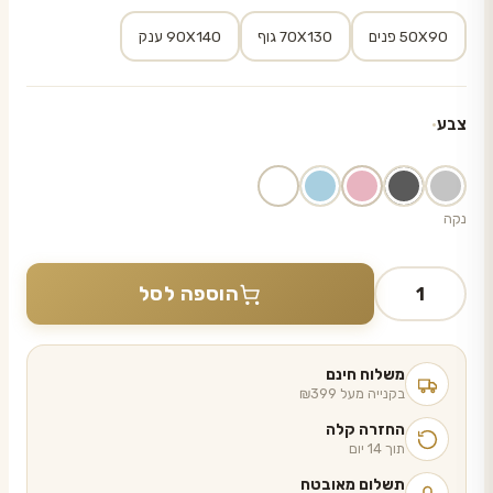
50X90 פנים
70X130 גוף
90X140 ענק
צבע
נקה
כמות
הוספה לסל
של
מגבת
—
משלוח חינם
דגם
בקנייה מעל ₪399
JASPER
החזרה קלה
תוך 14 יום
תשלום מאובטח