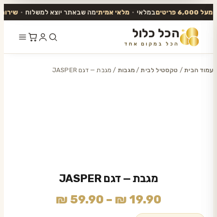
6,00 פריטים
במלאי
•
מלאי אמיתי
מה שבאתר יוצא למשלוח
•
שירות אנו
הכל כלול
הכל במקום אחד
דלג
לתוכן
עמוד הבית
/
טקסטיל לבית
/
מגבות
/ מגבת — דגם JASPER
מגבת — דגם JASPER
טווח
₪
59.90
–
₪
19.90
מחירים: