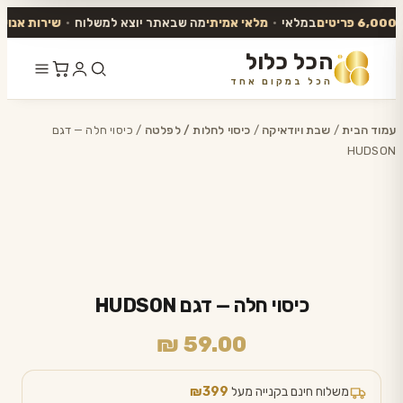
במלאי
•
מלאי אמיתי
מה שבאתר יוצא למשלוח
•
שירות אנושי
עו
הכל כלול
הכל במקום אחד
דלג
לתוכן
עמוד הבית
/
שבת ויודאיקה
/
כיסוי לחלות / לפלטה
/ כיסוי חלה — דגם
HUDSON
כיסוי חלה — דגם HUDSON
₪
59.00
משלוח חינם בקנייה מעל
₪399