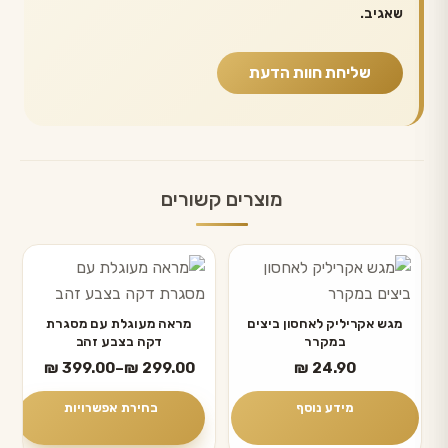
שאגיב.
מוצרים קשורים
למוצר
זה
יש
מגש אקריליק לאחסון ביצים
מראה מעוגלת עם מסגרת
במקרר
דקה בצבע זהב
מספר
טווח
₪
399.00
–
₪
299.00
₪
24.90
סוגים.
מחירים:
ניתן
מידע נוסף
בחירת אפשרויות
לבחור
עד