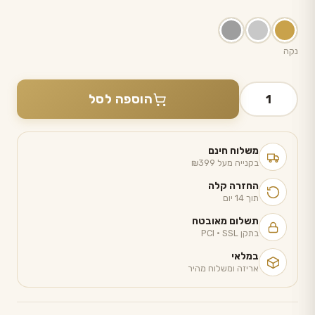
נקה
כמות
הוספה לסל
של
כיסוי
חלה
משלוח חינם
—
בקנייה מעל ₪399
דגם
החזרה קלה
HUDSON
תוך 14 יום
תשלום מאובטח
בתקן PCI · SSL
במלאי
אריזה ומשלוח מהיר