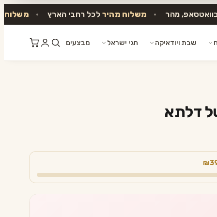
בוואטסאפ, מהר
•
משלוח מהיר
לכל רחבי הארץ
•
משלוח ח
ח
שבת ויודאיקה
חגי ישראל
מבצעים
טל דלתא
₪3