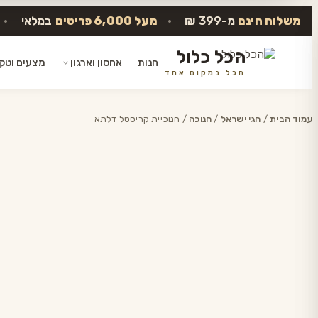
משלוח חינם
מ-399 ₪
•
מעל 6,000 פריטים
במלאי
•
הכל כלול
חנות
אחסון וארגון
מצעים וטק
הכל במקום אחד
דלג
לתוכן
עמוד הבית
/
חגי ישראל
/
חנוכה
/ חנוכיית קריסטל דלתא