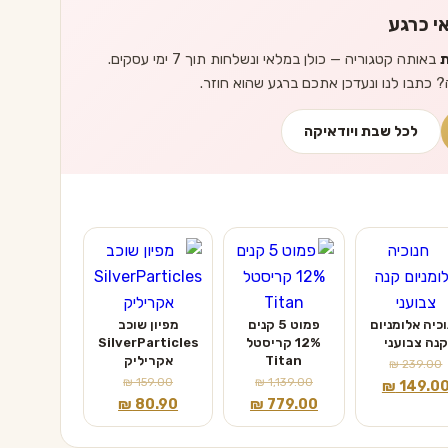
י כרגע
ת
באותה קטגוריה — כולן במלאי ונשלחות תוך 7 ימי עסקים.
? כתבו לנו ונעדכן אתכם ברגע שהוא חוזר.
לכל שבת ויודאיקה
כיה אלומניום
פמוט 5 קנים
מפיון שוכב
קנה צבועני
12% קריסטל
SilverParticles
Titan
אקריליק
₪
239.00
₪
159.00
₪
1,139.00
מחיר
המחיר
₪
149.0
המחיר
המחיר
המחיר
המחיר
₪
80.90
₪
779.00
מקורי
הנוכחי
המקורי
הנוכחי
המקורי
הנוכחי
יה:
הוא: