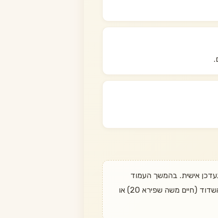
.
לדעת מתי הוא חוזר? שלחו הודעה בוואטסאפ ל־050-497-6611 ונעדכן אישית. בהמשך העמוד
מופיעות חלופות דומות שכן במלאי. משלוח חינם בהזמנה מעל 349 ₪, החזרה עד 14 יום, ואיסוף עצמי מאשדוד (חיים משה שפירא 20) או