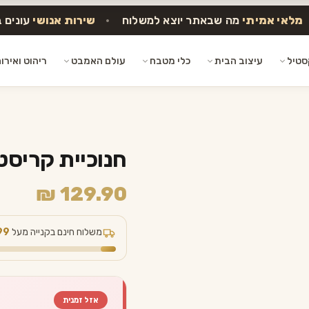
מלאי אמיתי
מה שבאתר יוצא למשלוח
•
שירות אנושי
עונים 
סטיל
עיצוב הבית
כלי מטבח
עולם האמבט
ריהוט ואירו
חנוכיית קריס
₪
129.90
משלוח חינם בקנייה מעל
99
אזל זמנית