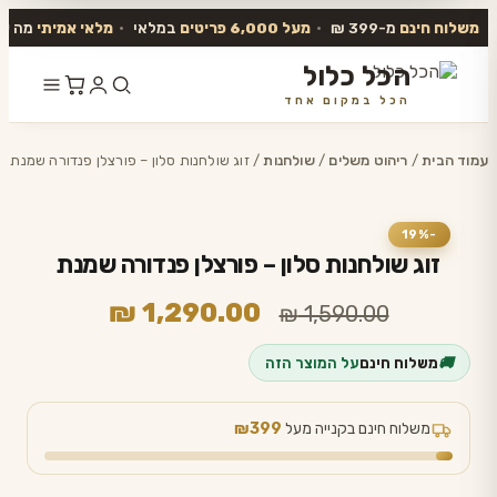
משלוח חינם
מ-399 ₪
•
מעל 6,000 פריטים
במלאי
•
מלאי אמיתי
מה שב
הכל כלול
הכל במקום אחד
דלג
לתוכן
עמוד הבית
/
ריהוט משלים
/
שולחנות
/ זוג שולחנות סלון – פורצלן פנדורה שמנת
-19%
זוג שולחנות סלון – פורצלן פנדורה שמנת
המחיר
המחיר
₪
1,290.00
₪
1,590.00
המקורי
הנוכחי
🚚
משלוח חינם
על המוצר הזה
היה:
הוא:
₪ 1,290.00.
₪ 1,590.00.
משלוח חינם בקנייה מעל
₪399