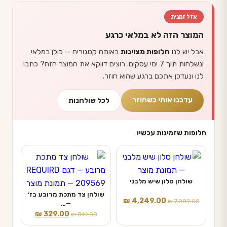
אזל זמנית
המוצר הזה לא במלאי כרגע
אבל יש לנו
חלופות מצוינות
באותה קטגוריה — כולן במלאי
ונשלחות תוך 7 ימי עסקים. רוצים דווקא את המוצר הזה? כתבו
לנו ונעדכן אתכם ברגע שהוא חוזר.
עדכנו אותי כשחוזר
לכל שולחנות
חלופות שזמינות עכשיו
שולחן סלון שיש מלבני
שולחן צד מתכת מרובע בז׳
המחיר
המחיר
₪
4,249.00
₪
7,089.00
—…
המקורי
הנוכחי
המחיר
המחיר
₪
329.00
₪
819.00
היה:
הוא:
המקורי
הנוכחי