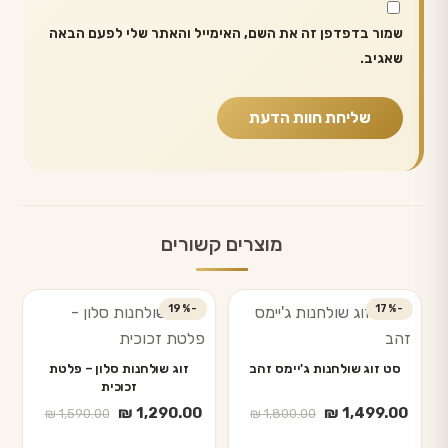
שמור בדפדפן זה את השם, האימייל והאתר שלי לפעם הבאה
שאגיב.
מוצרים קשורים
-19%
-17%
סט זוג שולחנות ג'יימס זהב
זוג שולחנות סלון – פלטת
זכוכית
המחיר
המחיר
המחיר
המחיר
₪
1,290.00
₪
1,499.00
₪
1,590.00
₪
1,800.00
הנוכחי
המקורי
הנוכחי
המקורי