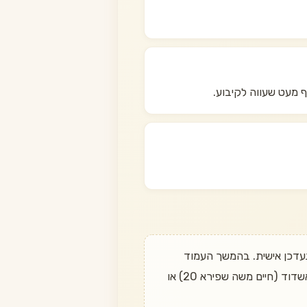
 מעט שעווה לקיבוע.
לדעת מתי הוא חוזר? שלחו הודעה בוואטסאפ ל־050-497-6611 ונעדכן אישית. בהמשך העמוד
מופיעות חלופות דומות שכן במלאי. משלוח חינם בהזמנה מעל 349 ₪, החזרה עד 14 יום, ואיסוף עצמי מאשדוד (חיים משה שפירא 20) או