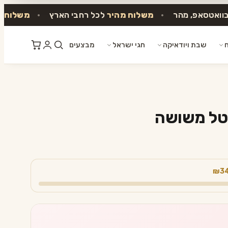
בוואטסאפ, מהר
•
משלוח מהיר
לכל רחבי הארץ
•
משלוח ח
ח
שבת ויודאיקה
חגי ישראל
מבצעים
סטל משושה
₪3