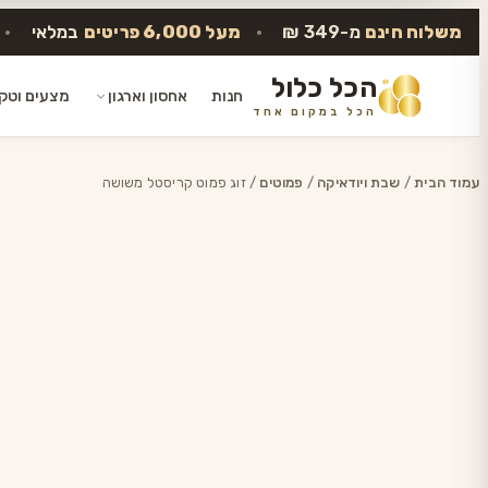
משלוח חינם
מ-349 ₪
•
מעל 6,000 פריטים
במלאי
•
הכל כלול
חנות
אחסון וארגון
מצעים וטק
הכל במקום אחד
דלג
לתוכן
עמוד הבית
/
שבת ויודאיקה
/
פמוטים
/ זוג פמוט קריסטל משושה