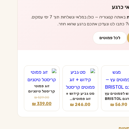
י כרגע
ת
באותה קטגוריה — כולן במלאי ונשלחות תוך 7 ימי עסקים.
? כתבו לנו ונעדכן אתכם ברגע שהוא חוזר.
לכל פמוטים
זוג פמוטי
קריסטל טיטניום
ש לפמוטים עץ
סט גביע קידוש +
₪
529.00
 BRISTOL
זוג פמוטים…
המחיר
המחיר
₪
339.00
₪
246.00
₪
56.90
המקורי
הנוכחי
היה:
הוא:
₪ 339.00.
₪ 529.00.
וטים