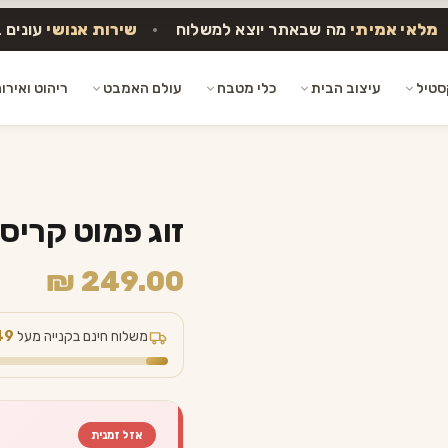
מלאי אמיתי
מה שבאתר יוצא למשלוח
•
שירות אנושי
עונים 
סטיל
עיצוב הבית
כלי מטבח
עולם האמבט
ריהוט ואירו
זוג פמוט קרי
₪
249.00
משלוח חינם בקנייה מעל
49
אזל זמנית