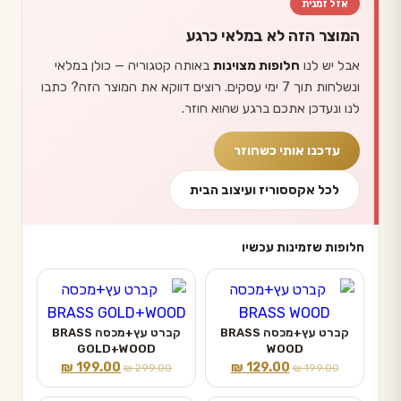
אזל זמנית
המוצר הזה לא במלאי כרגע
אבל יש לנו
חלופות מצוינות
באותה קטגוריה — כולן במלאי
ונשלחות תוך 7 ימי עסקים. רוצים דווקא את המוצר הזה? כתבו
לנו ונעדכן אתכם ברגע שהוא חוזר.
עדכנו אותי כשחוזר
לכל אקססוריז ועיצוב הבית
חלופות שזמינות עכשיו
קברט עץ+מכסה BRASS
קברט עץ+מכסה BRASS
GOLD+WOOD
WOOD
המחיר
המחיר
המחיר
המחיר
₪
199.00
₪
129.00
₪
299.00
₪
199.00
המקורי
הנוכחי
המקורי
הנוכחי