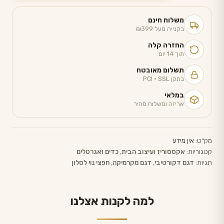
דגם
אדם
משלוח חינם
יושב
בקנייה מעל ₪399
מקרמיקה
החזרה קלה
עם
תוך 14 יום
מפיץ
תשלום מאובטח
בתקן PCI · SSL
ריח
במלאי
אריזה ומשלוח מהיר
מק"ט:
אין מידע
קטגוריות:
אקססוריז ועיצוב הבית
,
כדים ואגרטלים
תגיות:
דגם דקורטיבי
,
דגם מקרמיקה
,
חפצי נוי לסלון
למה לקנות אצלנו