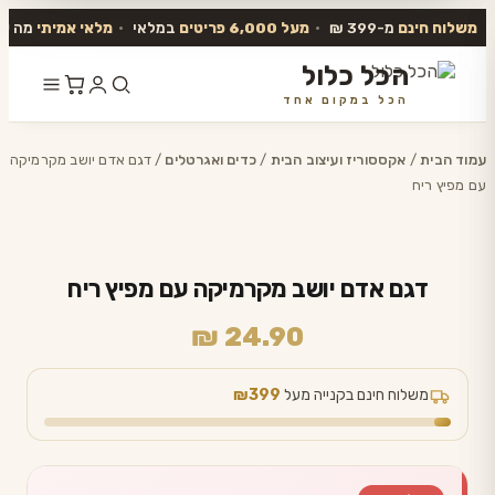
משלוח חינם
מ-399 ₪
•
מעל 6,000 פריטים
במלאי
•
מלאי אמיתי
מה שב
הכל כלול
הכל במקום אחד
דלג
לתוכן
עמוד הבית
/
אקססוריז ועיצוב הבית
/
כדים ואגרטלים
/ דגם אדם יושב מקרמיקה
עם מפיץ ריח
דגם אדם יושב מקרמיקה עם מפיץ ריח
₪
24.90
משלוח חינם בקנייה מעל
₪399