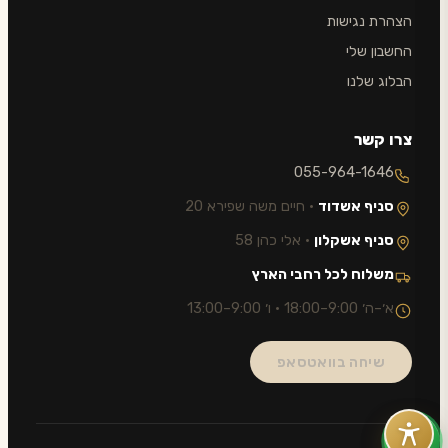
הצהרת נגישות
החשבון שלי
הבלוג שלנו
צרו קשר
055-964-1646
סניף אשדוד
· חיים משה שפירא 20
סניף אשקלון
· אלי כהן 58
משלוח לכל רחבי הארץ
א׳–ה׳ 9:00–18:00 · ו׳ 9:00–13:00
שיחה בוואטסאפ