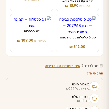
קרמיקה בצבע אפור…
המחיר
המחיר
₪
13.90
₪
27.90
המקורי
הנוכחי
היה:
הוא:
₪ 13.90.
₪ 27.90.
זוג סלסלות
סט 6 סלסלות כביסה שחור
המחיר
המחיר
₪
109.00
₪
159.00
המקורי
הנוכחי
₪
512.00
היה:
הוא:
₪ 109.00.
₪ 159.00.
📘 מתלבטים?
איך בוחרים סל כביסה
המלאי אזל
משלוח חינם
בקנייה מעל ₪399
החזרה קלה
תוך 14 יום
תשלום מאובטח