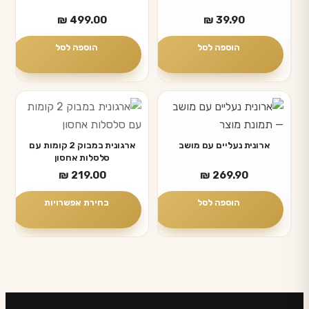
₪
499.00
₪
39.90
הוספה לסל
הוספה לסל
למוצר
זה
יש
ארונית נעליים עם מושב
ארגונית במבוק 2 קומות עם
סלסלות אחסון
מספר
₪
219.00
₪
269.90
סוגים.
ניתן
הוספה לסל
בחירת אפשרויות
לבחור
את
האפשרויות
בעמוד
המוצר