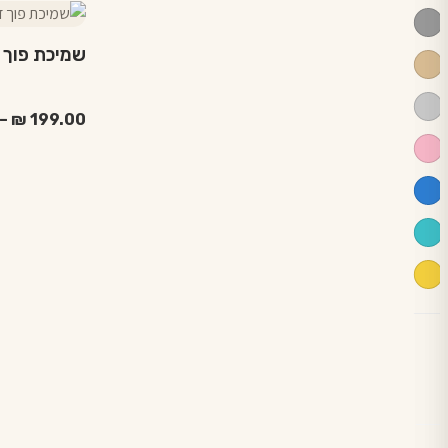
למוצר
זה
שמיכת פוך — דג
יש
מספר
סוגים.
–
₪
199.00
ניתן
לבחור
את
האפשרויות
בעמוד
המוצר