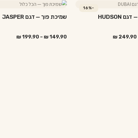
למוצר
-16%
זה
ם HUDSON
שמיכת פוך — דגם JASPER
יש
מספר
סוגים.
טווח
טווח
₪
199.90
–
₪
149.90
₪
249.90
מחירים:
מחירים:
ניתן
לבחור
עד
עד
את
האפשרויות
בעמוד
המוצר