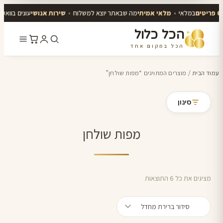
במלאי
•
מלאי אמיתי
מה שבאתר יוצא למשלוח
•
שירות אנושי
עונים בוואטס
הכל כלול
הכל במקום אחד
דלג
לתוכן
עמוד הבית
/ מוצרים המתויגים “מפות שולחן”
סינון
מפות שולחן
מציגים את כל ⁦6⁩ התוצאות