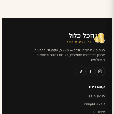
לבחור
לבחור
עד
עד
את
את
האפשרויות
האפשרויות
בעמוד
בעמוד
המוצר
המוצר
הכל כלול
הכל במקום אחד
חנות מוצרי הבית שלכם — מצעים, טקסטיל, פתרונות
אחסון ואקססוריז מעוצבים, באיכות גבוהה ובמחירים
משתלמים.
קטגוריות
אחסון וארגון
מצעים וטקסטיל
עיצוב הבית