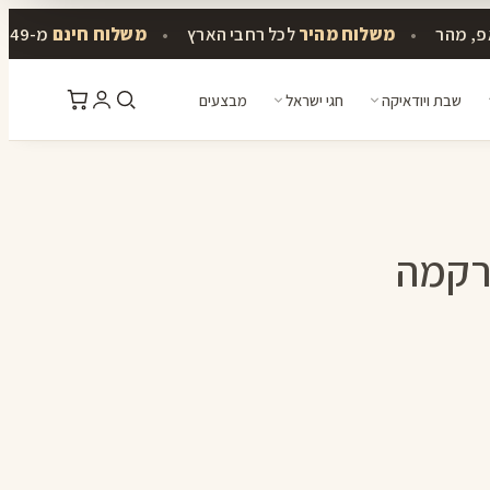
פ, מהר
•
משלוח מהיר
לכל רחבי הארץ
•
משלוח חינם
מ-349 ₪
שבת ויודאיקה
חגי ישראל
מבצעים
רקמה