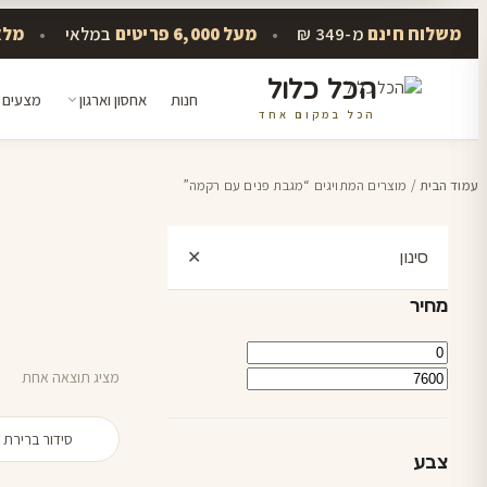
משלוח חינם
מ-349 ₪
•
מעל 6,000 פריטים
במלאי
•
מלא
הכל כלול
חנות
אחסון וארגון
מצעים 
הכל במקום אחד
דלג
לתוכן
עמוד הבית
/ מוצרים המתויגים “מגבת פנים עם רקמה”
סינון
✕
מחיר
מחיר
מחיר
מינימלי
מקסימלי
מציג תוצאה אחת
צבע