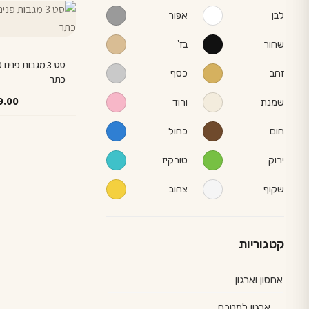
למוצר
לבן
אפור
זה
יש
שחור
בז'
מספר
זהב
כסף
כתר
סוגים.
ניתן
9.00
שמנת
ורוד
לבחור
חום
כחול
את
האפשרויות
ירוק
טורקיז
בעמוד
המוצר
שקוף
צהוב
קטגוריות
אחסון וארגון
ארגון למטבח