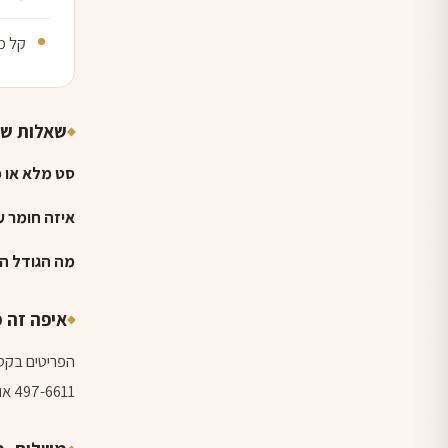
קל מ
שאלות שכ
סט מלא או פ
איזה חומר ע
מה הגודל הנ
איפה זה 
497-6611 או לכתוב בוואטסאפ, ונעזור לכם לבחור.