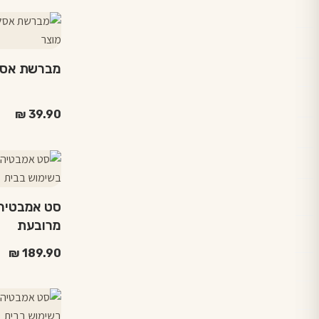
מברשת אסלה
₪
39.90
למוצר
זה
יש
מספר
מרובעת
סוגים.
ניתן
₪
189.90
לבחור
את
למוצר
האפשרויות
זה