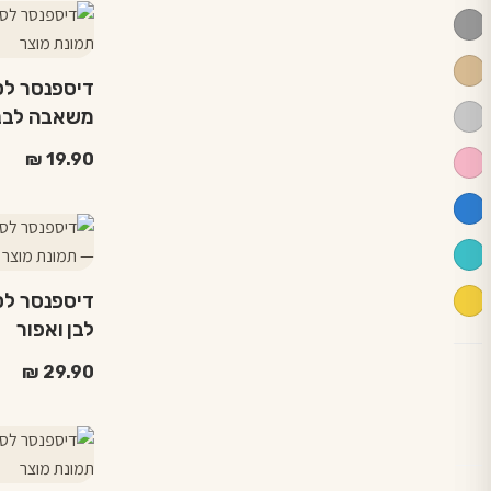
דיספנסר לס
משאבה לבנ
₪
19.90
למוצר
זה
יש
מספר
לבן ואפור
סוגים.
ניתן
₪
29.90
לבחור
את
האפשרויות
בעמוד