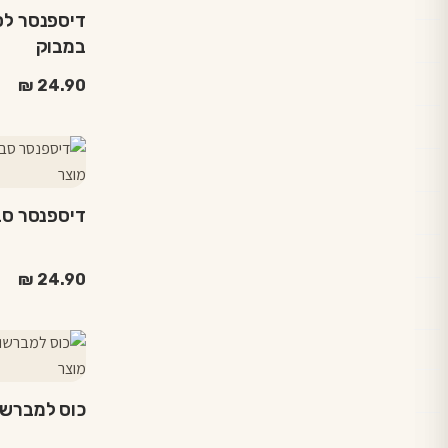
המוצר
דיספנסר לס
במבוק
₪
24.90
דיספנסר סב
₪
24.90
כוס למברשות