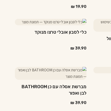
ניתן
₪
19.90
לבחור
את
האפשרויות
בעמוד
כלי לסבון אובלי טרצו מנוקד
המוצר
ול
₪
39.90
למוצר
זה
יש
מברשת אסלה עם כן BATHROOM
מספר
לבן ואפור
סוגים.
ניתן
₪
39.90
לבחור