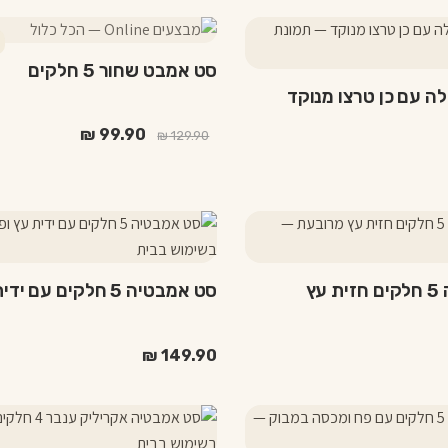
למוצר
זה
סט אמבט שחור 5 חלקים
יש
 עם כן טרצו מנוקד
מספר
סוגים.
המחיר
המחיר
₪
99.90
₪
129.90
המקורי
הנוכחי
ניתן
היה:
הוא:
לבחור
₪ 99.90.
₪ 129.90.
את
למוצר
האפשרויות
זה
בעמוד
יש
המוצר
סט אמבטיה 5 חלקים חזית עץ
סט אמבטיה 5 חלקים עם ידית עץ ופח
מספר
סוגים.
ניתן
₪
149.90
לבחור
את
האפשרויות