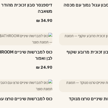
יש
בון עגול נמוך עם מכסה
דיספנסר סבון זכוכית מהודר 
מספר
משאבה
סוגים.
ניתן
₪
34.90
לבחור
את
למוצר
האפשרויות
זה
בעמוד
יש
המוצר
ון זכוכית מרובע שקוף
כוס למברשות שינ
מספר
לבן ואפור
סוגים.
ניתן
₪
24.90
לבחור
את
האפשרויות
בעמוד
המוצר
 שיניים טרצו מנוקד
כוס למברשות שיניים טרצו ע