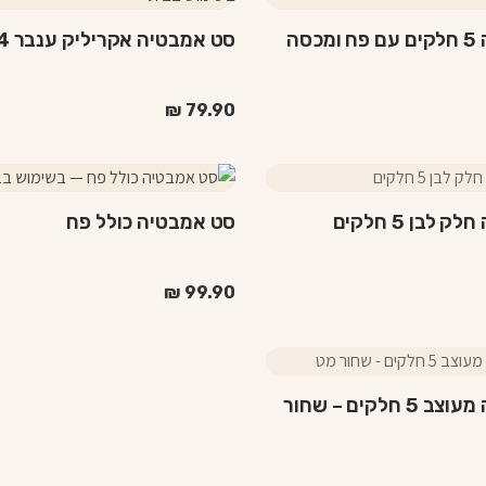
בעמוד
המוצר
סט אמבטיה 5 חלקים עם פח ומכסה
סט אמבטיה אקריליק ענבר 4 חלקים
₪
79.90
למוצר
זה
לבן 5 חלקים
סט אמבטיה כולל פח
יש
מספר
סוגים.
₪
99.90
ניתן
לבחור
את
האפשרויות
סט אמבטיה מעוצב 5 חלקים – שחור
בעמוד
המוצר