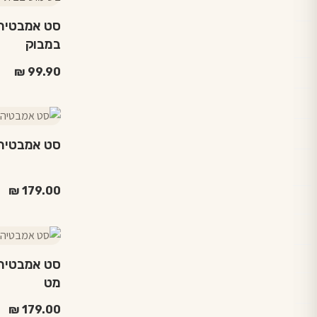
בעמוד
יש
המוצר
מספר
במבוק
סוגים.
ניתן
₪
99.90
לבחור
את
האפשרויות
בעמוד
סט אמבטיה חלק 
המוצר
₪
179.00
מט
₪
179.00