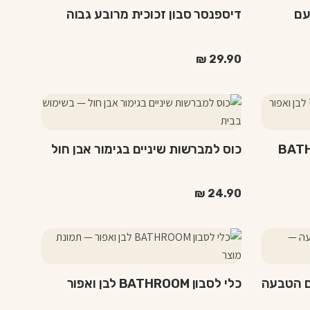
עם
דיספנסר סבון זכוכית מרובע גבוה
₪
29.90
יים BATHROOM
כוס למברשות שיניים בגימור אבן חול
₪
24.90
למוצר
זה
יש
ם הטבעה
כלי לסבון BATHROOM לבן ואפור
מספר
סוגים.