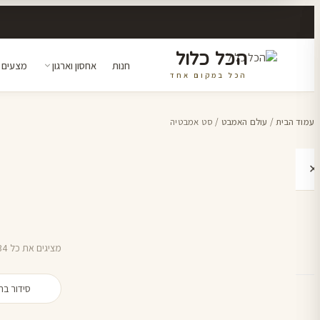
הכל כלול
חנות
אחסון וארגון
מצעים 
הכל במקום אחד
דלג
לתוכן
עמוד הבית
/
עולם האמבט
/ סט אמבטיה
✕
י
מציגים את כל ⁦34⁩ התוצאות