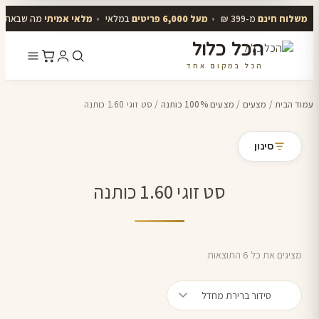
משלוח חינם
מ-399 ₪
•
מעל 6,000 פריטים
במלאי
•
מלאי אמיתי
מה שבאתר י
הכל כלול
הכל במקום אחד
דלג
לתוכן
עמוד הבית
/
מצעים
/
מצעים 100% כותנה
/ סט זוגי 1.60 כותנה
סינון
סט זוגי 1.60 כותנה
מציגים את כל ⁦6⁩ התוצאות