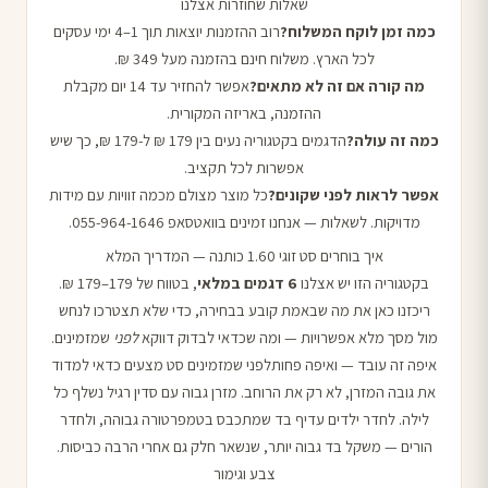
שאלות שחוזרות אצלנו
כמה זמן לוקח המשלוח?
רוב ההזמנות יוצאות תוך 1–4 ימי עסקים
לכל הארץ. משלוח חינם בהזמנה מעל 349 ₪.
מה קורה אם זה לא מתאים?
אפשר להחזיר עד 14 יום מקבלת
ההזמנה, באריזה המקורית.
כמה זה עולה?
הדגמים בקטגוריה נעים בין 179 ₪ ל-179 ₪, כך שיש
אפשרות לכל תקציב.
אפשר לראות לפני שקונים?
כל מוצר מצולם מכמה זוויות עם מידות
מדויקות. לשאלות — אנחנו זמינים בוואטסאפ 055-964-1646.
איך בוחרים סט זוגי 1.60 כותנה — המדריך המלא
בקטגוריה הזו יש אצלנו
6 דגמים במלאי
, בטווח של 179–179 ₪.
ריכזנו כאן את מה שבאמת קובע בבחירה, כדי שלא תצטרכו לנחש
מול מסך מלא אפשרויות — ומה שכדאי לבדוק דווקא
לפני
שמזמינים.
איפה זה עובד — ואיפה פחותלפני שמזמינים סט מצעים כדאי למדוד
את גובה המזרן, לא רק את הרוחב. מזרן גבוה עם סדין רגיל נשלף כל
לילה. לחדר ילדים עדיף בד שמתכבס בטמפרטורה גבוהה, ולחדר
הורים — משקל בד גבוה יותר, שנשאר חלק גם אחרי הרבה כביסות.
צבע וגימור