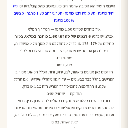
הייבוא הישיר הוא הסיבה שהמחירים כאן נמוכים מהמקובל.ראו גם:
סט
יחיד כותנה
·
סט מיטה וחצי כותנה
·
סט זוגי רחב 1.80 כותנה
·
מצעים
100% כותנה
איך בוחרים סט זוגי 1.60 כותנה — המדריך המלא
אצלנו יש כרגע
6 דגמים של סט זוגי 1.60 כותנה במלאי
, בטווח
מחירים של 179–179 ₪. כדי לא להתלבט מול מסך מלא אפשרויות,
ריכזנו כאן את מה שבאמת קובע — ומה שכדאי לבדוק לפני
שמזמינים.
צבע וגימור
הדגמים כאן מגיעים ב־אפור, לבן, ירוק, ורוד. הכלל הפשוט: אם רוב
הפריטים בחלל כבר צבעוניים — עדיף גוון נייטרלי שיירגיע; ואם החלל
שקט, זו ההזדמנות להכניס דרך הפריט הזה צבע או ברק.
תחזוקה — שיחזיק שנים
רוב הפריטים בקטגוריה מתנקים במטלית לחה וסבון עדין. כדאי
להימנע מחומרים שוחקים וממטליות אברסיביות שמשאירות שריטות
זעירות שמצטברות עם הזמן. פריטים מעץ או במבוק — לנגב ולייבש,
לא להשרות במים.