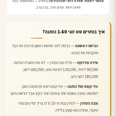
אפשר לשאול שאלה לפני שמזמינים?
בהחלט — בוואטסאפ 055-
964-1646. עונים מהר, גם בערב.
איך בוחרים סט זוגי 1.60 כותנה?
כביסה ראשונה
— כביסה לפני שימוש ראשון מרככת את הבד
ומקבעת את הצבע.
מידה מדויקת
— מדדו את המזרן — לא את מסגרת המיטה.
90/190 ליחיד, 120/190 למיטה וחצי, 160/200 לזוגי,
180/200 לזוגי רחב.
אל-קמט מול כותנה
— אל-קמט יוצא מהמכונה מוכן
לשימוש. כותנה נושמת יותר ונעימה יותר בקיץ אבל דורשת גיהוץ.
גובה המזרן
— למזרן גבוה מ-25 ס״מ צריך סדין עם גומי
היקפי, אחרת הוא קופץ בלילה.