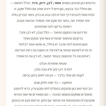
הדגמים כאן מגיעים בגוונים:
אפור, לבן, ירוק, ורוד
. הכלל הפשוט —
אם החלל כבר צבעוני, גוון נייטרלי ירגיע אותו; אם החלל שקט, זו
ההזדמנות להכניס דרך הפריט הזה צבע או ברק. גימור מבריק בולט
יותר ומחזיר אור, גימור מט שקט יותר ומסתיר טביעות אצבע.
רשימת בדיקה לפני שמזמינים
מדדתם את המקום המיועד — כולל גובה, לא רק רוחב?
בדקתם מהחומר שהפריט עשוי ואיך מנקים אותו?
הגוון מתאים למה שכבר יש בחלל, או שהוא אמור לבלוט?
זה פריט לשימוש יומיומי או לאירוח? זה משנה את רמת העדינות.
ראיתם את כל התמונות בעמוד המוצר, לא רק את הראשית?
טעויות שחוזרות אצלנו
למדוד רק רוחב ולא גובה מזרן.
לקנות סט אחד בלבד — אין מה לשים בזמן כביסה.
תחזוקה — כדי שזה יחזיק שנים
רוב הפריטים כאן מתנקים במטלית לחה וסבון עדין. כדאי להימנע
מחומרים שוחקים ומספוגי מתכת — הם משאירים שריטות זעירות
שמצטברות ומעמעמות את הגימור עם הזמן. פריטים מעץ או במבוק: