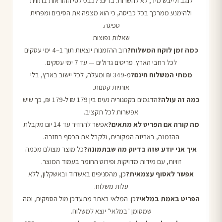
לנגב ולייבש מיד, לא להשרות. בדים: לכבס לפי ההוראות בתווית
ולהימנע ממרכך בכל כביסה, כי הוא מצפה את הסיבים ומפחית
ספיגה.
שאלות נפוצות
כמה זמן לוקח המשלוח?
רוב ההזמנות יוצאות תוך 1–4 ימי עסקים
לכל רחבי הארץ. פריטים גדולים — עד 7 ימי עסקים.
ממתי המשלוח חינם?
מ-349 ₪ ומעלה, לכל יישוב בארץ, בלי
אותיות קטנות.
כמה זה עולה?
הדגמים בקטגוריה נעים בין 179 ₪ ל-179 ₪, כך שיש
אפשרות לכל תקציב.
מה קורה אם הפריט לא מתאים?
אפשר להחזיר עד 14 יום מקבלת
ההזמנה, באריזה המקורית, ולקבל את הכסף בחזרה.
איך אני יודע שזה בדיוק מה שבתמונה?
כל מוצר מצולם מכמה
זוויות, עם מידות מדויקות ופירוט החומר בעמוד המוצר.
אפשר לאסוף עצמאית?
כן, מהסניפים באשדוד ובאשקלון, ללא
עלות משלוח.
הפריט באמת במלאי?
כן. המלאי באתר מתעדכן מול הספקים, ומה
שמסומן "במלאי" יוצא למשלוח.