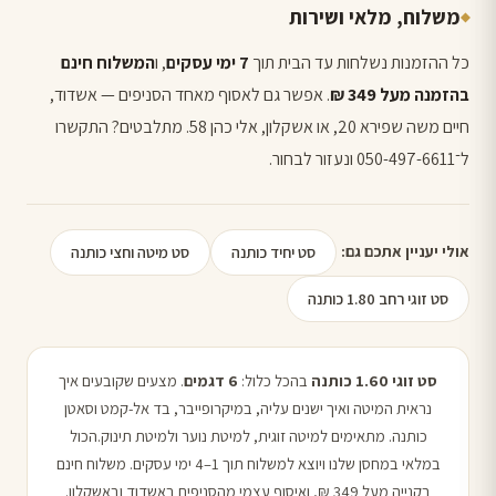
משלוח, מלאי ושירות
כל ההזמנות נשלחות עד הבית תוך
7 ימי עסקים
, ו
המשלוח חינם
בהזמנה מעל 349 ₪
. אפשר גם לאסוף מאחד הסניפים — אשדוד,
חיים משה שפירא 20, או אשקלון, אלי כהן 58. מתלבטים? התקשרו
ל־050-497-6611 ונעזור לבחור.
סט יחיד כותנה
סט מיטה וחצי כותנה
אולי יעניין אתכם גם:
סט זוגי רחב 1.80 כותנה
סט זוגי 1.60 כותנה
בהכל כלול:
6 דגמים
. מצעים שקובעים איך
נראית המיטה ואיך ישנים עליה, במיקרופייבר, בד אל-קמט וסאטן
כותנה. מתאימים למיטה זוגית, למיטת נוער ולמיטת תינוק.הכול
במלאי במחסן שלנו ויוצא למשלוח תוך 1–4 ימי עסקים. משלוח חינם
בקנייה מעל 349 ₪, ואיסוף עצמי מהסניפים באשדוד ובאשקלון.