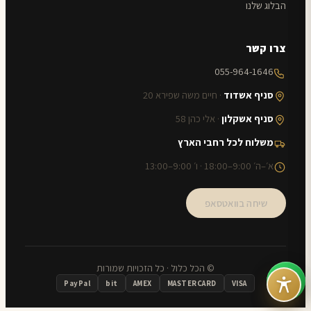
הבלוג שלנו
צרו קשר
055-964-1646
סניף אשדוד
· חיים משה שפירא 20
סניף אשקלון
· אלי כהן 58
משלוח לכל רחבי הארץ
א׳–ה׳ 9:00–18:00 · ו׳ 9:00–13:00
שיחה בוואטסאפ
© הכל כלול · כל הזכויות שמורות
PayPal
bit
AMEX
MASTERCARD
VISA