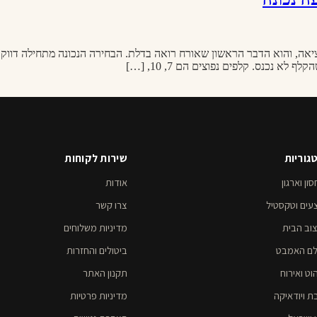
סה ויציאה, והוא הדבר הראשון שאורח רואה בדלת. הבחירה הנכונה מתחילה ד
 נכנס. קלפים נפוצים הם 7, 10, […]
גוריות
שירות לקוחות
ון וארגון
אודות
עים וטקסטיל
צרו קשר
צוב הבית
מדיניות משלוחים
לם האמבט
ביטולים והחזרות
וט ואירוח
תקנון האתר
ת ויודאיקה
מדיניות פרטיות