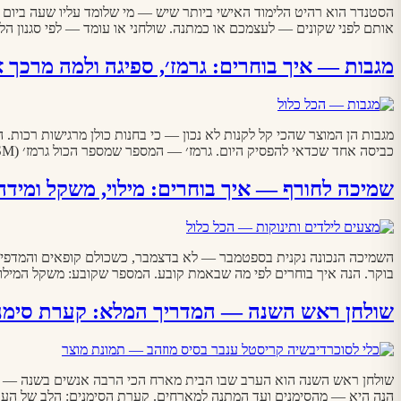
הסטנדר הוא רהיט הלימוד האישי ביותר שיש — מי שלומד עליו שעה ביום מר
אותם לפני שקונים — לעצמכם או כמתנה. שולחני או עומד — לפי סגנון הלי
מגבות — איך בוחרים: גרמז׳, ספיגה ולמה מרכך 
מגבות הן המוצר שהכי קל לקנות לא נכון — כי בחנות כולן מרגישות רכות
כביסה אחד שכדאי להפסיק היום. גרמז׳ — המספר שמספר הכול גרמז׳ (GSM) הוא משקל הבד למטר רבוע — ובמגבות, […]
שמיכה לחורף — איך בוחרים: מילוי, משקל ומידה 
השמיכה הנכונה נקנית בספטמבר — לא בדצמבר, כשכולם קופאים והמדפים 
בוקר. הנה איך בוחרים לפי מה שבאמת קובע. המספר שקובע: משקל המילוי (גרם למ״ר) גרם 
שולחן ראש השנה — המדריך המלא: קערת סימני
שולחן ראש השנה הוא הערב שבו הבית מארח הכי הרבה אנשים בשנה — ובני
הנה היא — מהסימנים ועד המתנה למארחים. קערת הסימנים: הלב של הערב