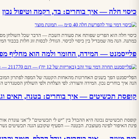
כיסוי חלה — איך בוחרים: בד, רקמה וטיפול נכון
כיסוי חלה הוא הפריט שפותח את סעודת השבת — הדבר שכל השולחן מסתכל ע
כמתנה. הנה מה שמבדיל בין כיסוי לכיסוי. הגודל: לכסות זוג חלות בכבוד המידה המקובלת היא
פלייסמנט — המידה, החומר ולמה הוא מחליף מפ
הפלייסמנט הפך בשנים האחרונות מהאחות הקטנה של המפה לפתרון המוביל ש
הנה איך בוחרים נכון. המידה והצורה: לפי הצלחת ולפי השולחן הסטנדרט הוא 45×30 ס״מ מלבני — נכנסות בו צלחת מרכזית, כוס וסכו״ם.
קופסת תכשיטים — איך בוחרים: בטנה, תאים וגוד
קופסת תכשיטים נכונה היא ההבדל בין "יש לי תכשיטים" ל"אני עונדת 
פינת האיפור לפינה מעוצבת. הבטנה — הסעיף שקובע הגנה תכשיטים נשרטי
בית מזוזה — איך בוחרים: גודל הקלף, חומר וקביע