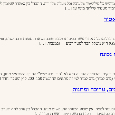
גיש כל מילימטר של גובה וכל מעלה של זווית. ההבדל בין סטנדר שמזמין ל
מוד סטנדר שולחני מונח על […]
אסור
. ההבדל מתגלה אחרי עשר כביסות: מגבת טובה נשארת סופגת ורכה שנים, וז
נכונה
ריקים. והבחירה הנכונה היא לא "הכי עבה שיש": החורף הישראלי מתון, 
למ״ר למי זה מתאים ההרגשה 150–200 קיץ ומעבר, חדר […]
ם, עריכה ומתנות
גוד לפסח, אין שבוע הכנות: החג פשוט מגיע. ההבדל בין ערב לחוץ לערב
 הסימנים — תפוח בדבש, רימון, ראש דג ועוד […]