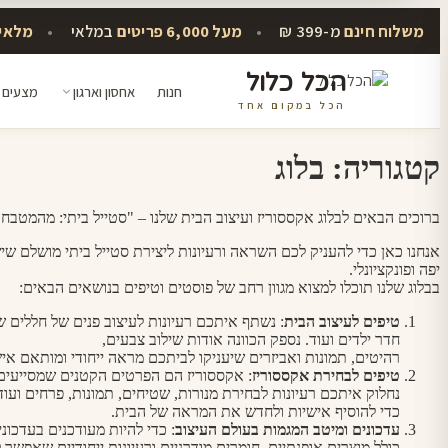
משלוח חינם
מ-399 ₪
•
מעל 6,000 פריטים
במלאי
•
מלאי 
הכל כלול
חנות
אחסון וארגון
מצעים 
הכל במקום אחד
דלג
לתוכן
קטגוריה:
בלוג
ברוכים הבאים לבלוג אקססוריז ועיצוב הבית שלנו – "סטייל ביתי: מהמטבח 
אנחנו כאן כדי להעניק לכם השראה ורעיונות ליצירת סטייל ביתי מושלם 
יפה ופונקציונלי.
בבלוג שלנו תוכלו למצוא מגוון רחב של פוסטים וטיפים בנושאים הבאים:
טיפים לעיצוב הבית
: נשתף איתכם רעיונות לעיצוב פנים של חללים שו
חדר ילדים ועוד. נספק הכוונה אודות שילוב צבעים,
רהיטים, תמונות ואביזרים שיעניקו לביתכם מראה ייחודי ומותאם אי
טיפים לבחירת אקססוריז
: אקססוריז הם הפרטים הקטנים שמסייעים ל
נחלוק איתכם רעיונות לבחירת מנורות, שטיחים, תמונות, פרחים ועוד
כדי להוסיף אישיות ולחדש את המראה של הבית.
עדכונים ומיטב המגמות בעולם העיצוב
: כדי להיות מעודכנים בעדכונ
כולל מוצרים אופנתיים, חומרים מודרניים ורעיונות ייחודיים שאפשר 