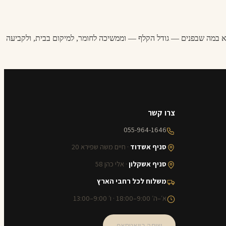
ווקא במה שבפנים — גודל הקלף — וממשיכה לחומר, למיקום בבית, ולקביעה
צרו קשר
055-964-1646
סניף אשדוד
· חיים משה שפירא 20
סניף אשקלון
· אלי כהן 58
משלוח לכל רחבי הארץ
א׳–ה׳ 9:00–18:00 · ו׳ 9:00–13:00
שיחה בוואטסאפ