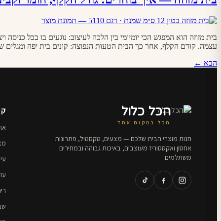
בית מזוזה הוא המפגש הכי יומיומי בין הלכה לעיצוב: נוגעים בו בכל כני
עצמה. קודם הקלף, אחר כך הבית הטעות הנפוצה: קונים בית יפה ומגלים שהקלף לא
הבא
←
הכל כלול
קט
הכל במקום אחד
אחס
חנות מוצרי הבית שלכם — מצעים, טקסטיל, פתרונות
מצ
אחסון ואקססוריז מעוצבים, באיכות גבוהה ובמחירים
משתלמים.
עי
עו
ריה
שב