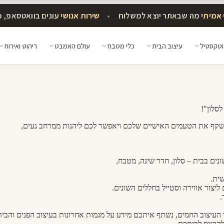
אמיתי
מה שבאתר יוצא למשלוח
•
שירות אנושי
עונים בוואטסאפ, 
וטקסטיל
עיצוב הבית
כלי מטבח
עולם האמבט
ריהוט ואירוח
לסלון"!
שישקף את הטעמים האישיים שלכם ויאפשר לכם ליהנות ממרחב נעים,
נים בבית – סלון, חדר שינה, מטבח,
שית.
יצור אווירה וסטייל בחללים השונים.
.
י העיצוב החמים, נשתף איתכם מידע על מגמות אחרונות בעיצוב הפנים והבית
להכניס לביתכם.