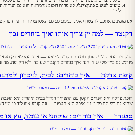
טיפים לעיצוב פונקציונלי
: לא פחות חשוב מהמראה הוא גם הנוחות והפ
למרחב.
אנו מזמינים אתכם להצטרף אלינו במסע לעולם האסתטיקה, היופי והפרקטי
דקנטר — למה יין צריך אותו ואיך בוחרים נכון
הדקנטר הוא הכלי שהופך פתיחת בקבוק למעמד — אבל הוא לא רק תפאורה: מ
מורגש גם ביין של 60 ₪. הנה איך בוחרים דקנטר שעובד, ולא רק יפה. מה זה בעצם עושה — ולמי […]
קופת צדקה — איך בוחרים: לבית, לזיכרון ולמתנה
קופת צדקה היא הפריט הקטן עם התפקיד הגדול בבית היהודי: היא הופכת 
שהיא גם כלי וגם פריט נוי. איפה היא תעמוד — וזה קובע איזו ליד פמוטי
סטנדר — איך בוחרים: שולחני או עומד, עץ או 