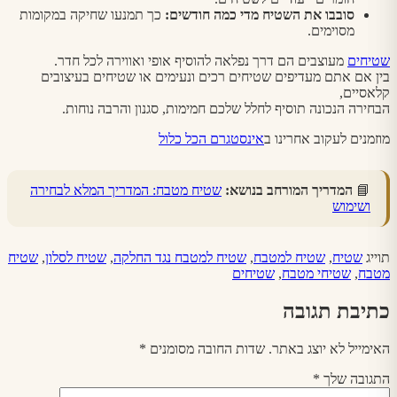
סובבו את השטיח מדי כמה חודשים
:
כך תמנעו שחיקה במקומות
מסוימים.
שטיחים
מעוצבים הם דרך נפלאה להוסיף אופי ואווירה לכל חדר.
בין אם אתם מעדיפים שטיחים רכים ונעימים או שטיחים בעיצובים
קלאסיים,
הבחירה הנכונה תוסיף לחלל שלכם חמימות, סגנון והרבה נוחות.
מוזמנים לעקוב אחרינו ב
אינסטגרם הכל כלול
📘
המדריך המורחב בנושא:
שטיח מטבח: המדריך המלא לבחירה
ושימוש
תוייג
שטיח
,
שטיח למטבח
,
שטיח למטבח נגד החלקה
,
שטיח לסלון
,
שטיח
מטבח
,
שטיחי מטבח
,
שטיחים
כתיבת תגובה
האימייל לא יוצג באתר.
שדות החובה מסומנים
*
התגובה שלך
*