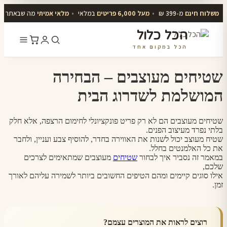
משלוח חינם
מ-399 ₪
•
מעל 6,000 פריטים
במלאי
•
מלאי אמיתי
מה שבאתר יו
הכל כלול
הכל במקום אחד
דלג
לתוכן
שטיחים מעוצבים – הבחירה
המושלמת לשדרוג הבית
שטיחים מעוצבים הם לא רק פריט פונקציונלי לחימום הרצפה, אלא חלק
בלתי נפרד מעיצוב הפנים.
שטיח מעוצב יכול לשנות את האווירה בחדר, להוסיף צבע ועניין, ולחבר
את כל האלמנטים בחלל.
במאמר זה נסביר איך לבחור
שטיחים
מעוצבים שמתאימים לצרכים
שלכם,
אילו סוגים קיימים ומהם הטיפים החשובים ביותר לשמירה עליהם לאורך
זמן.
רוצים לראות את המוצרים עצמם?