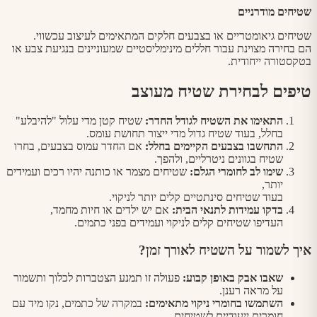
שטיחים מודרניים
שטיחים גיאומטריים או בצבעים חלקים המתאימים לעיצוב עכשווי.
הם בחירה מצוינת עבור חללים מינימליסטיים שמעוניינים בנגיעת צבע או
בטקסטורה ייחודית.
טיפים לבחירת שטיח מעוצב
התאימו את השטיח לגודל החדר
:
שטיח קטן מדי עלול "להיבלע"
בחלל, בעוד שטיח גדול מדי ייצור תחושת עומס.
התחשבו בצבעים הקיימים בחלל
:
אם החדר עמוס בצבעים, בחרו
שטיח בגוונים ניטרליים, ולהפך.
שימו לב לחומרי הגלם
:
שטיחים מצמר או כותנה יהיו רכים ועמידים
יותר,
בעוד שטיחים סינתטיים קלים יותר לניקוי.
בדקו עמידות לתנאי הבית
:
אם יש ילדים או חיות מחמד,
העדיפו שטיחים קלים לניקוי ועמידים בפני כתמים.
איך לשמור על השטיח לאורך זמן
?
שאבו אבק באופן קבוע
:
פעולה זו תמנע הצטברות לכלוך ותשמור
על מראה רענן.
השתמשו בחומרי ניקוי מתאימים
:
במקרה של כתמים, נקו מיד עם
חומרים ייעודיים לשטיחים.