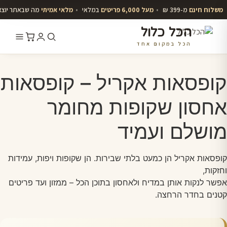
משלוח חינם
מ-399 ₪
•
מעל 6,000 פריטים
במלאי
•
מלאי אמיתי
מה שבאתר יוצ
הכל כלול
הכל במקום אחד
לג
תוכן
קופסאות אקריל – קופסאות
אחסון שקופות מחומר
מושלם ועמיד
קופסאות אקריל הן כמעט בלתי שבירות. הן שקופות ויפות, עמידות
וחזקות,
אפשר לנקות אותן במדיח ולאחסון בתוכן הכל – ממזון ועד פריטים
קטנים בחדר הרחצה.