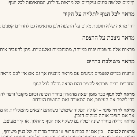
קיימים שלושה סוגים עיקריים של מראות גדולות, המתאימות לכל הגוף:
מראה לכל הגוף לתלייה על הקיר
זוהי מראה שלא תופסת מקום על הרצפה ולכן מתאימה גם לחדרים קטנים או
מראה ניצבת על הרצפה
מראות אלה נחשבות יפות במיוחד, מתוחכמות ואלגנטיות. ניתן להעביר אותן
מראה משולבת ברהיט
ארונות בגדים לפעמים מגיעים עם מראה מובנית אך גם אם אין לכם מראה 
החדרים בבית שכדאי להציב בהם מראה גדולה לכל הגוף
מראה לכל הגוף
כבר מזמן יצאה מהארון בחדר השינה וכיום מקובל ורצוי לה
כדי לשפר את העיצוב, את התאורה ואת תחושת המרחב:
מראה לחדר שינה
– יש לה תפקיד שימושי כשאתם יוצאים מהמקלחת או מתכ
אך אם תציבו אותה במקום הנכון,
מראה גדולה בחדר שינה יכולה גם לשקף את הנוף מהחלון, או קיר מעוצב.
מראות לכניסה
– בין אם זה בבית פרטי או בחדר מדרגות של בניין משותף,
מראה רחבה וארוכה בכניסה מספקת הצצה אחרונה על איך שאתם נראים לפנ