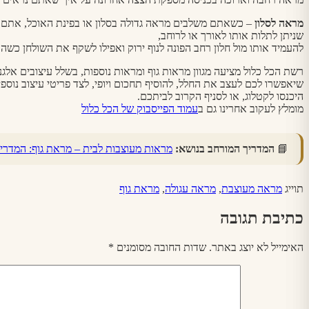
מראה לסלון
– כשאתם משלבים מראה גדולה בסלון או בפינת האוכל, אתם מ
שניתן לתלות אותו לאורך או לרוחב,
להעמיד אותו מול חלון רחב הפונה לנוף ירוק ואפילו לשקף את השולחן כשהוא
רשת הכל כלול מציעה מגוון מראות גוף ומראות נוספות, בשלל עיצובים אלגנט
שיאפשרו לכם לעצב את החלל, להוסיף תחכום ויופי, לצד פריטי עיצוב נוספי
היכנסו לקטלוג, או לסניף הקרוב לביתכם.
מומלץ לעקוב אחרינו גם ב
עמוד הפייסבוק של הכל כלול
📘
המדריך המורחב בנושא:
מראות מעוצבות לבית – מראת גוף: המדרי
תוייג
מראה מעוצבת
,
מראה עגולה
,
מראת גוף
כתיבת תגובה
האימייל לא יוצג באתר.
שדות החובה מסומנים
*