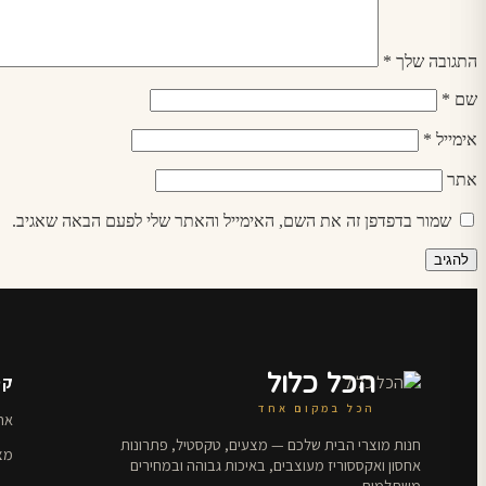
התגובה שלך
*
שם
*
אימייל
*
אתר
שמור בדפדפן זה את השם, האימייל והאתר שלי לפעם הבאה שאגיב.
הכל כלול
קט
הכל במקום אחד
אחס
חנות מוצרי הבית שלכם — מצעים, טקסטיל, פתרונות
מצ
אחסון ואקססוריז מעוצבים, באיכות גבוהה ובמחירים
משתלמים.