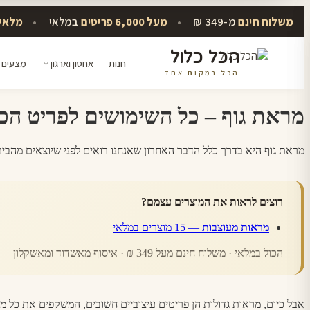
משלוח חינם
מ-349 ₪
•
מעל 6,000 פריטים
במלאי
•
מלאי 
הכל כלול
חנות
אחסון וארגון
מצעים 
הכל במקום אחד
דלג
לתוכן
מראת גוף – כל השימושים לפריט הכ
מראת גוף היא בדרך כלל הדבר האחרון שאנחנו רואים לפני שיוצאים מהבית,
רוצים לראות את המוצרים עצמם?
מראות מעוצבות
— 15 מוצרים במלאי
הכול במלאי · משלוח חינם מעל 349 ₪ · איסוף מאשדוד ומאשקלון
אבל כיום, מראות גדולות הן פריטים עיצוביים חשובים, המשקפים את כל מה