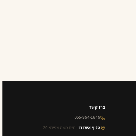
צרו קשר
055-964-1646
סניף אשדוד
· חיים משה שפירא 20