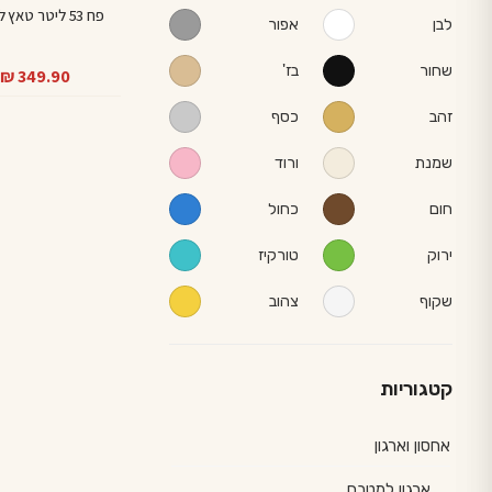
פח 53 ליטר טאץ ליטר
לבן
אפור
שחור
בז'
ה
ה
₪
349.90
ה
ה
זהב
כסף
ה
ה
.
.
שמנת
ורוד
חום
כחול
ירוק
טורקיז
שקוף
צהוב
קטגוריות
אחסון וארגון
ארגון למטבח