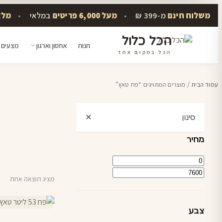
משלוח חינם
מ-399 ₪
•
מעל 6,000 פריטים
במלאי
•
מלא
הכל כלול
חנות
אחסון וארגון
מצעים 
הכל במקום אחד
דלג
לתוכן
עמוד הבית
/ מוצרים המתויגים “פח טאץ”
סינון
✕
מחיר
מחיר
מחיר
מינימלי
מקסימלי
מציג תוצאה אחת
צבע