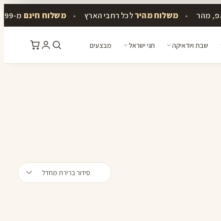
פ, מהר
•
משלוח מהיר
לכל רחבי הארץ
•
משלוח חינם
מ-399 ₪
שבת ויודאיקה
חגי ישראל
מבצעים