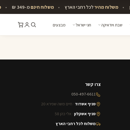
•
משלוח מהיר
לכל רחבי הארץ
•
משלוח חינם
מ-349 ₪
•
מע
שבת ויודאיקה
חגי ישראל
מבצעים
צרו קשר
050-497-6611
סניף אשדוד
· חיים משה שפירא 20
סניף אשקלון
· אלי כהן 58
משלוח לכל רחבי הארץ