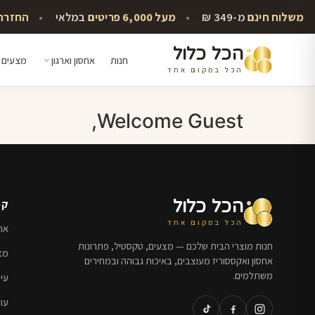
משלוח חינם
מ-349 ₪
•
מעל 6,000 פריטים
במלאי
•
החזרה עד 
הכל כלול
חנות
אחסון וארגון
מצעים 
הכל במקום אחד
לג
תוכן
Welcome Guest,
הכל כלול
קט
הכל במקום אחד
אחס
חנות מוצרי הבית שלכם — מצעים, טקסטיל, פתרונות
מצ
אחסון ואקססוריז מעוצבים, באיכות גבוהה ובמחירים
משתלמים.
עי
עו