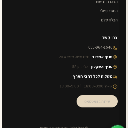
הצהרת נגישות
החשבון שלי
הבלוג שלנו
צרו קשר
055-964-1646
סניף אשדוד
· חיים משה שפירא 20
סניף אשקלון
· אלי כהן 58
משלוח לכל רחבי הארץ
א׳–ה׳ 9:00–18:00 · ו׳ 9:00–13:00
שיחה בוואטסאפ