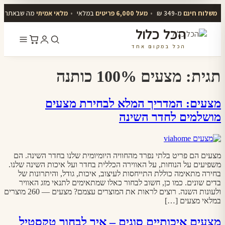
משלוח חינם
מ-349 ₪
•
מעל 6,000 פריטים
במלאי
•
מלאי אמיתי
מה שבאתר יו
הכל כלול
הכל במקום אחד
דלג
לתוכן
תגית:
מצעים 100% כותנה
מצעים: המדריך המלא לבחירת מצעים
מושלמים לחדר השינה
מצעים הם פריט בלתי נפרד מהחוויה היומיומית שלנו בחדר השינה. הם
משפיעים על הנוחות, על האווירה הכללית בחדר ועל איכות השינה שלנו.
בחירה מתאימה כוללת התייחסות לעיצוב, איכות, גודל, והיתרונות של
בדים שונים. כמו כן, חשוב לבחור כאלו שמתאימים לתנאי מזג האוויר
ולעונות השנה. רוצים לראות את המוצרים עצמם? מצעים — 260 מוצרים
במלאי מצעים […]
מצעים איכותיים סוגים – איך לבחור טקסטיל