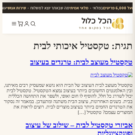
על 6,000 פריטים
במלאי
•
מלאי אמיתי
מה שבאתר יוצא למשלוח
•
שירות אנושי
עונים
הכל כלול
הכל במקום אחד
דלג
לתוכן
תגית:
טקסטיל איכותי לבית
טקסטיל מעוצב לבית: טרנדים בעיצוב
טקסטיל מעוצב לבית העיצוב של הבית הוא נושא שמעסיק רבים מאיתנו,
ובין האלמנטים החשובים ביותר בעיצוב נמצא הטקסטיל. טקסטיל לבית
יכול לשדרג כל חלל, להוסיף לו חום ואופי, ולשפר את התחושה הכללית
בבית. בשנים האחרונות, עיצוב הבית משתנה ומתעדכן. במאמר זה נסקור
את הטרנדים החמים ביותר בעיצוב מוצרים לבית. רוצים לראות את
המוצרים עצמם? טקסטיל […]
אביזרי טקסטיל לבית – שילוב של עיצוב
ופונקציונליות