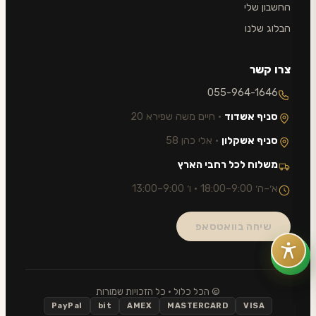
החשבון שלי
הבלוג שלנו
צרו קשר
055-964-1646
סניף אשדוד
· חיים משה שפירא 20
סניף אשקלון
· אלי כהן 58
משלוח לכל רחבי הארץ
א׳–ה׳ 9:00–18:00 · ו׳ 9:00–13:00
שיחה בוואטסאפ
© הכל כלול · כל הזכויות שמורות
PayPal
bit
AMEX
MASTERCARD
VISA