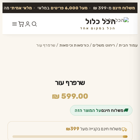
משלוח חינם
מ-399 ₪
•
מעל 6,000 פריטים
במלאי
•
מלאי אמיתי
מה שב
הכל כלול
הכל במקום אחד
דלג
לתוכן
עמוד הבית
/
ריהוט משלים
/
כורסאות וכיסאות
/ שרפרף עור
שרפרף עור
₪
599.00
🚚
משלוח חינם
על המוצר הזה
משלוח חינם בקנייה מעל
₪399