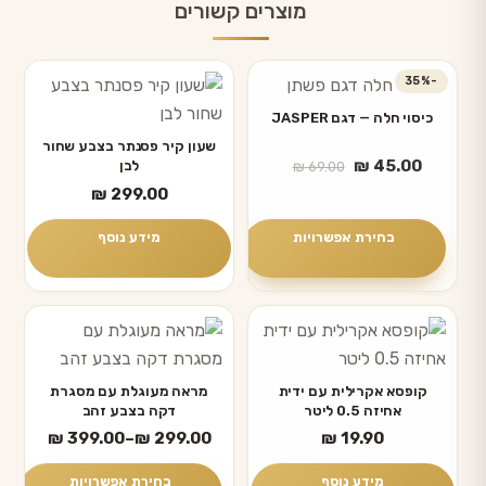
מוצרים קשורים
-35%
למוצר
זה
כיסוי חלה — דגם JASPER
יש
שעון קיר פסנתר בצבע שחור
המחיר
המחיר
₪
45.00
לבן
₪
69.00
מספר
הנוכחי
המקורי
₪
299.00
סוגים.
היה:
הוא:
ניתן
₪ 69.00.
₪ 45.00.
בחירת אפשרויות
מידע נוסף
לבחור
את
האפשרויות
למוצר
בעמוד
זה
המוצר
יש
קופסא אקרילית עם ידית
מראה מעוגלת עם מסגרת
אחיזה 0.5 ליטר
דקה בצבע זהב
מספר
טווח
₪
399.00
–
₪
299.00
₪
19.90
סוגים.
מחירים:
ניתן
מידע נוסף
בחירת אפשרויות