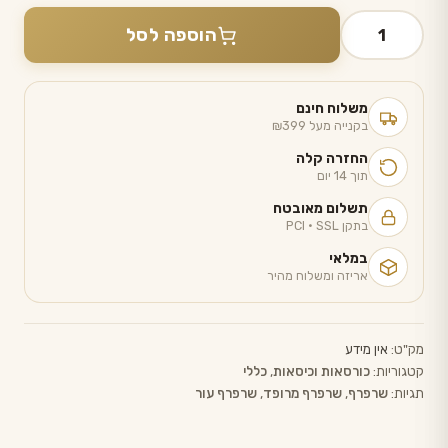
כמות
הוספה לסל
של
שרפרף
עור
משלוח חינם
בקנייה מעל ₪399
החזרה קלה
תוך 14 יום
תשלום מאובטח
בתקן PCI · SSL
במלאי
אריזה ומשלוח מהיר
מק"ט:
אין מידע
קטגוריות:
כורסאות וכיסאות
,
כללי
תגיות:
שרפרף
,
שרפרף מרופד
,
שרפרף עור