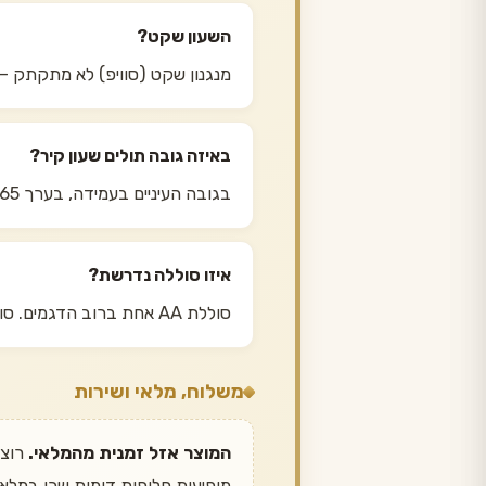
השעון שקט?
מנגנון שקט (סוויפ) לא מתקתק — 
באיזה גובה תולים שעון קיר?
בגובה העיניים בעמידה, בערך 150-165 ס״מ ממרכז השעון לרצפה. מעל ספה או קונסולה — 25-30 ס״מ מעל הרהיט.
איזו סוללה נדרשת?
סוללת AA אחת ברוב הדגמים. סוללה איכותית מחזיקה כשנה; סוללה זולה עלולה לדלוף ולפגוע במנגנון.
משלוח, מלאי ושירות
המוצר אזל זמנית מהמלאי.