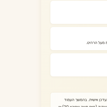
לדעת מתי הוא חוזר? שלחו הודעה בוואטסאפ ל־050-497-6611 ונעדכן אישית. בהמשך העמוד
מופיעות חלופות דומות שכן במלאי. משלוח חינם בהזמנה מעל 349 ₪, החזרה עד 14 יום, ואיסוף עצמי מאשדוד (חיים משה שפירא 20) או