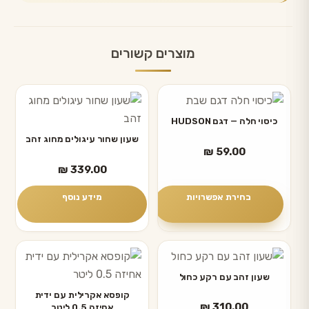
מוצרים קשורים
למוצר
זה
כיסוי חלה — דגם HUDSON
יש
שעון שחור עיגולים מחוג זהב
₪
59.00
מספר
₪
339.00
סוגים.
ניתן
בחירת אפשרויות
מידע נוסף
לבחור
את
האפשרויות
בעמוד
שעון זהב עם רקע כחול
המוצר
קופסא אקרילית עם ידית
₪
310.00
אחיזה 0.5 ליטר