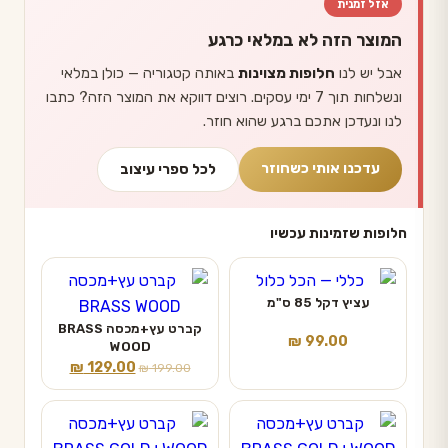
אזל זמנית
המוצר הזה לא במלאי כרגע
אבל יש לנו
חלופות מצוינות
באותה קטגוריה — כולן במלאי
ונשלחות תוך 7 ימי עסקים. רוצים דווקא את המוצר הזה? כתבו
לנו ונעדכן אתכם ברגע שהוא חוזר.
עדכנו אותי כשחוזר
לכל ספרי עיצוב
חלופות שזמינות עכשיו
עציץ דקל 85 ס"מ
קברט עץ+מכסה BRASS
₪
99.00
WOOD
המחיר
המחיר
₪
129.00
₪
199.00
המקורי
הנוכחי
היה:
הוא:
₪ 129.00.
₪ 199.00.