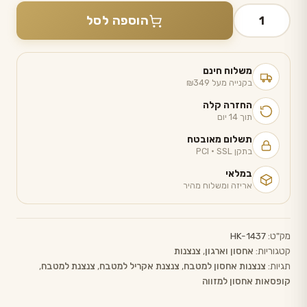
כמות
הוספה לסל
של
סט
3
משלוח חינם
מכלי
בקנייה מעל ₪349
אחסון
החזרה קלה
אטומים
תוך 14 יום
עם
תשלום מאובטח
בתקן PCI · SSL
מגש
אקריליק
במלאי
אריזה ומשלוח מהיר
מק"ט:
HK-1437
קטגוריות:
אחסון וארגון
,
צנצנות
תגיות:
צנצנות אחסון למטבח
,
צנצנת אקריל למטבח
,
צנצנת למטבח
,
קופסאות אחסון למזווה