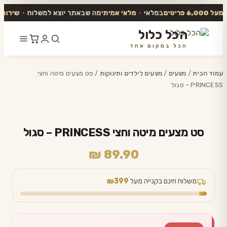
6,00 פריטים
במלאי
•
מלאי אמיתי
מה שבאתר יוצא למשלוח
•
שירות אנו
הכל כלול
הכל במקום אחד
דלג
לתוכן
עמוד הבית
/
מצעים
/
מצעים לילדים ותינוקות
/ סט מצעים מיטה וחצי
PRINCESS – סגול
סט מצעים מיטה וחצי PRINCESS – סגול
₪
89.90
משלוח חינם בקנייה מעל
₪399