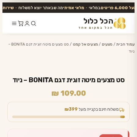
6 פריטים
במלאי
•
מלאי אמיתי
מה שבאתר יוצא למשלוח
•
שירות אנו
הכל כלול
הכל במקום אחד
דלג
לתוכן
עמוד הבית
/
מצעים
/
מצעים אל קמט
/ סט מצעים מיטה זוגית דגם BONITA –
ניוד
סט מצעים מיטה זוגית דגם BONITA – ניוד
₪
109.00
משלוח חינם בקנייה מעל
₪399