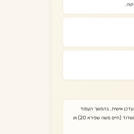
לדעת מתי הוא חוזר? שלחו הודעה בוואטסאפ ל־050-497-6611 ונעדכן אישית. בהמשך העמוד
מופיעות חלופות דומות שכן במלאי. משלוח חינם בהזמנה מעל 349 ₪, החזרה עד 14 יום, ואיסוף עצמי מאשדוד (חיים משה שפירא 20) או