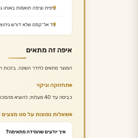
ציפית וציפה תואמות באותו גו
בד אל־קמט שלא דורש גיהוץ 
איפה זה מתאים
המוצר מתאים לחדר השינה. בזכות המידה 120/190 ס״מ אפשר לדעת מראש בדיוק איך הוא ישתלב
תחזוקה וניקוי
כביסה עד 40 מעלות; להוציא מהמכונה מיד ולתלות — הבד מתיישר לבד ולא דורש גיהוץ.
שאלות נפוצות על סט מצעים 
איך יודעים שהמידה מתאימה?