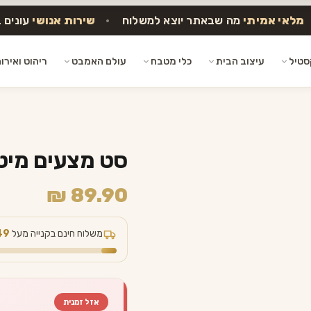
מלאי אמיתי
מה שבאתר יוצא למשלוח
•
שירות אנושי
עונים 
סטיל
עיצוב הבית
כלי מטבח
עולם האמבט
ריהוט ואירו
סט מצעים מיטה וחצי BOBO
₪
89.90
משלוח חינם בקנייה מעל
49
אזל זמנית