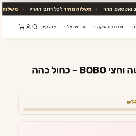
בוואטסאפ, מהר
•
משלוח מהיר
לכל רחבי הארץ
•
משלוח ח
ח
שבת ויודאיקה
חגי ישראל
מבצעים
 – כחול כהה
₪3