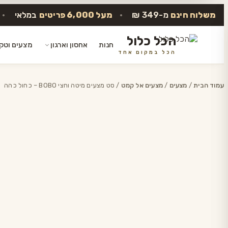
משלוח חינם
מ-349 ₪
•
מעל 6,000 פריטים
במלאי
•
הכל כלול
חנות
אחסון וארגון
מצעים וטק
הכל במקום אחד
דלג
לתוכן
עמוד הבית
/
מצעים
/
מצעים אל קמט
/ סט מצעים מיטה וחצי BOBO – כחול כהה