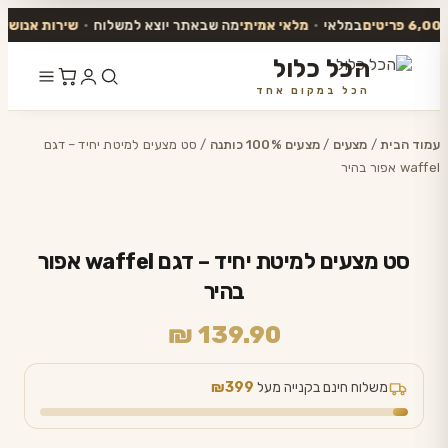
במלאי
•
מלאי אמיתי
מה שבאתר יוצא למשלוח
•
שירות אנושי
עונ
הכל כלול
הכל במקום אחד
דלג
לתוכן
עמוד הבית
/
מצעים
/
מצעים 100% כותנה
/ סט מצעים למיטת יחיד – דגם
waffel אפור בהיר
סט מצעים למיטת יחיד – דגם waffel אפור
בהיר
₪
139.90
משלוח חינם בקנייה מעל
₪399