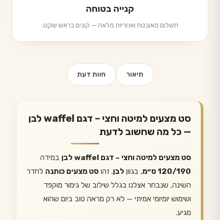
קנייה בטוחה
תשלום מאובטח ואחריות מלאה — קונים בראש שקט.
תיאור
חוות דעת
סט מצעים למיטה וחצי – דגם waffel לבן
— כל מה שחשוב לדעת
סט מצעים למיטה וחצי – דגם waffel לבן
במידה
120/190 ס״מ
, בגוון
לבן
. זהו
סט מצעים כותנה
לחדר
השינה, שנבחר אצלנו בגלל שילוב של גימור מוקפד
ושימוש יומיומי אמיתי — לא רק מראה טוב ביום שהוא
מגיע.