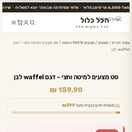
6,000 פריטים
במלאי
•
מלאי אמיתי
מה שבאתר יוצא למשלוח
•
שירות אנ
הכל כלול
הכל במקום אחד
דלג
לתוכן
עמוד הבית
/
מצעים
/
מצעים 100% כותנה
/ סט מצעים למיטה וחצי – דגם
waffel לבן
סט מצעים למיטה וחצי – דגם waffel לבן
₪
159.90
משלוח חינם בקנייה מעל
₪399