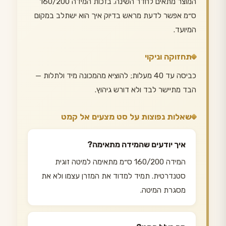
המוצר מתאים לחדר השינה. בזכות המידה 160/200
ס״מ אפשר לדעת מראש בדיוק איך הוא ישתלב במקום
המיועד.
תחזוקה וניקוי
כביסה עד 40 מעלות; להוציא מהמכונה מיד ולתלות —
הבד מתיישר לבד ולא דורש גיהוץ.
שאלות נפוצות על סט מצעים אל קמט
איך יודעים שהמידה מתאימה?
המידה 160/200 ס״מ מתאימה למיטה זוגית
סטנדרטית. תמיד למדוד את המזרן עצמו ולא את
מסגרת המיטה.