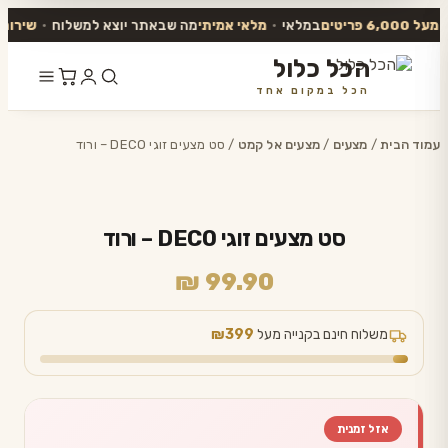
6,000 פריטים
במלאי
•
מלאי אמיתי
מה שבאתר יוצא למשלוח
•
שירות אנ
הכל כלול
הכל במקום אחד
דלג
לתוכן
עמוד הבית
/
מצעים
/
מצעים אל קמט
/ סט מצעים זוגי DECO – ורוד
סט מצעים זוגי DECO – ורוד
₪
99.90
משלוח חינם בקנייה מעל
₪399
אזל זמנית