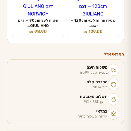
שטיח פרווה לעץ 120cm —
שטיח לעץ 90cm — דגם
דגם…
GIULIANO…
₪
98.90
₪
129.00
המלאי אזל
משלוח חינם
בקנייה מעל ₪399
החזרה קלה
תוך 14 יום
תשלום מאובטח
בתקן PCI · SSL
במלאי
אריזה ומשלוח מהיר