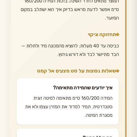
המוצר מתאים לחדר השינה. בזכות המידה 160/200
ס״מ אפשר לדעת מראש בדיוק איך הוא ישתלב במקום
המיועד.
תחזוקה וניקוי
כביסה עד 40 מעלות; להוציא מהמכונה מיד ולתלות —
הבד מתיישר לבד ולא דורש גיהוץ.
שאלות נפוצות על סט מצעים אל קמט
איך יודעים שהמידה מתאימה?
המידה 160/200 ס״מ מתאימה למיטה זוגית
סטנדרטית. תמיד למדוד את המזרן עצמו ולא את
מסגרת המיטה.