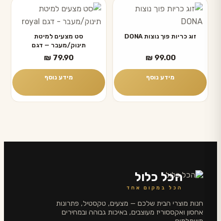
זוג כריות פוך נוצות DONA
סט מצעים למיטת
תינוק/מעבר — דגם
KENSINGTON
₪
79.90
₪
99.00
מידע נוסף
מידע נוסף
הכל כלול
הכל במקום אחד
חנות מוצרי הבית שלכם — מצעים, טקסטיל, פתרונות
אחסון ואקססוריז מעוצבים, באיכות גבוהה ובמחירים