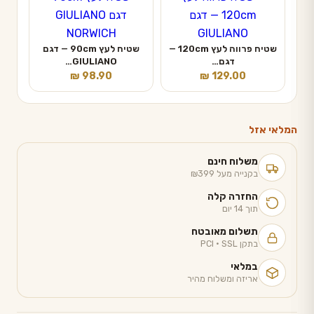
שטיח פרווה לעץ 120cm —
שטיח לעץ 90cm — דגם
דגם…
GIULIANO…
₪
98.90
₪
129.00
המלאי אזל
משלוח חינם
בקנייה מעל ₪399
החזרה קלה
תוך 14 יום
תשלום מאובטח
בתקן PCI · SSL
במלאי
אריזה ומשלוח מהיר