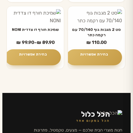
למוצר
למוצר
זה
זה
יש
יש
סט 2 מגבות גוף 70/140 עם
שמיכת חורף דו צדדית NONI
רקמה כתר
מספר
מספר
טווח
₪
99.90
–
₪
89.90
₪
110.00
סוגים.
סוגים.
מחירים:
ניתן
ניתן
בחירת אפשרויות
בחירת אפשרויות
לבחור
לבחור
עד
את
את
האפשרויות
האפשרויות
בעמוד
בעמוד
המוצר
המוצר
הכל כלול
הכל במקום אחד
חנות מוצרי הבית שלכם — מצעים, טקסטיל, פתרונות