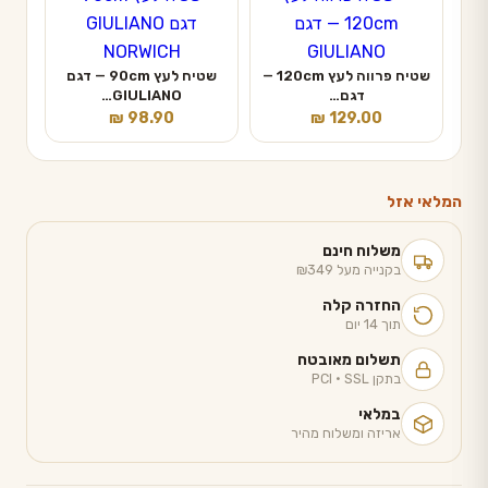
שטיח פרווה לעץ 120cm —
שטיח לעץ 90cm — דגם
דגם…
GIULIANO…
₪
98.90
₪
129.00
המלאי אזל
משלוח חינם
בקנייה מעל ₪349
החזרה קלה
תוך 14 יום
תשלום מאובטח
בתקן PCI · SSL
במלאי
אריזה ומשלוח מהיר