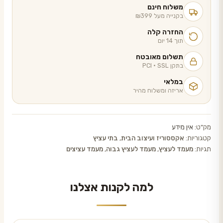
עציץ
משלוח חינם
שחור
בקנייה מעל ₪399
עם
החזרה קלה
רגלי
תוך 14 יום
זהב
תשלום מאובטח
בתקן PCI · SSL
גובה
32
במלאי
אריזה ומשלוח מהיר
ס"מ
מק"ט:
אין מידע
קטגוריות:
אקססוריז ועיצוב הבית
,
בתי עציץ
תגיות:
מעמד לעציץ
,
מעמד לעציץ גבוה
,
מעמד עציצים
למה לקנות אצלנו