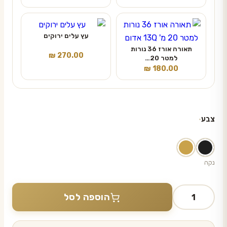
עץ עלים ירוקים
תאורה אורז 36 נורות
₪
270.00
למטר 20…
₪
180.00
צבע
נקה
כמות
הוספה לסל
של
מעמד