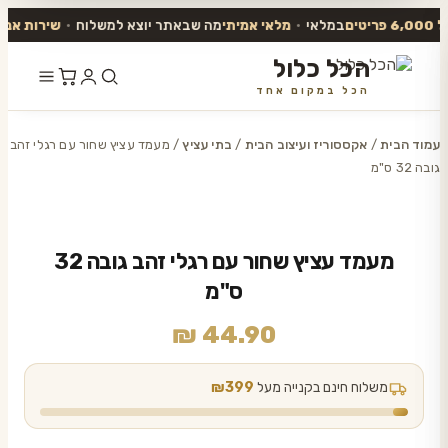
במלאי
•
מלאי אמיתי
מה שבאתר יוצא למשלוח
•
שירות אנושי
ע
הכל כלול
הכל במקום אחד
דלג
לתוכן
עמוד הבית
/
אקססוריז ועיצוב הבית
/
בתי עציץ
/ מעמד עציץ שחור עם רגלי זהב
גובה 32 ס"מ
מעמד עציץ שחור עם רגלי זהב גובה 32
ס"מ
₪
44.90
משלוח חינם בקנייה מעל
₪399