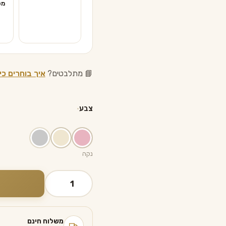
מפ
📘 מתלבטים?
איך בוחרים כי
צבע
נקה
כמות
של
כיסוי
לחלה
משלוח חינם