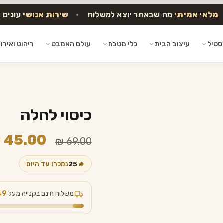
מלאי אמיתי
מה שבאתר יוצא למשלוח
•
שירות אנושי
עונים 
סטיל
עיצוב הבית
כלי מטבח
עולם האמבט
ריהוט ואירו
כיסוי לחלה
המחיר
₪
45.00
₪
69.00
המקורי
🔥
25
נמכרו עד היום
היה:
₪ 69.00.
משלוח חינם בקנייה מעל
49