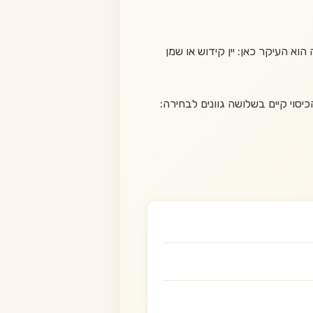
י בד דוחה כתמים במידה 58/46 ס״מ. הבד הדוחה הוא העיקר כאן: יין קידוש או שמן
 הכיסוי קיים בשלושה גוונים לבחירה: