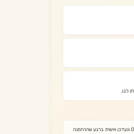
ן לבן.
רוצים לדעת מתי הוא חוזר? שלחו לנו הודעה בוואטסאפ ל־050-497-6611 ונעדכן אישית ברגע שההזמנה