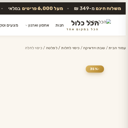
משלוח חינם
מ-349 ₪
•
מעל 6,000 פריטים
במלאי
•
הכל כלול
חנות
אחסון וארגון
מצעים וטק
הכל במקום אחד
דלג
לתוכן
עמוד הבית
/
שבת ויודאיקה
/
כיסוי לחלות / לפלטה
/ כיסוי לחלה
-35%